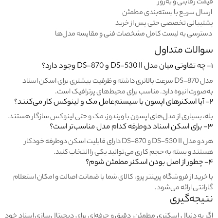
قیمت رقابتی و به‌روز
ارسال سریع با بسته‌بندی مطمئن
پشتیبانی تخصصی حتی پس از خرید
دسترسی به لیست کامل مشخصات فنی و مقایسه مدل‌ها
سوالات متداول
۱- چه تفاوتی میان مدل DS-530 II و DS-870 وجود دارد؟
مدل DS-870 سرعت بالاتری داشته و ظرفیت بیشتری برای اسکن اسناد
به‌صورت انبوه دارد. مناسب برای محیط‌های پرترافیک است.
۲- آیا اسکنرهای اپسون با سیستم‌عامل مک و لینوکس کار می‌کنند؟
بله، بسیاری از مدل‌های اپسون با ویندوز، مک و حتی لینوکس سازگار هستند.
۳- برای اسکن اسناد دوطرفه کدام مدل مناسب‌تر است؟
هر دو مدل DS-530 II و DS-870 دارای قابلیت اسکن دوطرفه خودکار
هستند و بسته به حجم کاری می‌توانید یکی را انتخاب کنید.
۴- چطور از اصل بودن اسکنر مطمئن شوم؟
با خرید از فروشگاه پرینتر پرو، کالای شما با ضمانت اصالت و امکان استعلام
گارانتی ارائه می‌شود.
نتیجه‌گیری
اگر به دنبال اسکنری مطمئن، دقیق و حرفه‌ای برای دیجیتال‌سازی اسناد خود