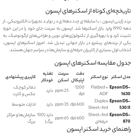
تاریخچه‌ای کوتاه از اسکنرهای اپسون
برند ژاپنی اپسون، با سابقه‌ای چند دهه‌ای در تولید تجهیزات الکترونیکی، از
دهه 1990 وارد بازار اسکنرها شد. اپسون به سرعت جای خود را در این حوزه
تثبیت کرد و با بهره‌گیری از تکنولوژی‌های نوین و طراحی‌های ارگونومیک، به
یکی از برندهای پیشرو در بازار جهانی تبدیل شد. امروز اسکنرهای اپسون،
انتخاب اول بسیاری از کاربران حرفه‌ای و سازمان‌ها در سراسر جهان هستند.
جدول مقایسه اسکنرهای اپسون
دقت
سرعت
تغذیه
مدل اسکنر
نوع اسکنر
کاربری پیشنهادی
اپتیکال
اسکن
خودکار
Epson DS-
Flatbed +
1200
دفاتر کوچک،
25 ppm
دارد
1630
ADF
dpi
عکس و کارت
Duplex
Epson DS-
600 dpi
35 ppm
دارد
ادارات متوسط
Sheet-fed
530 II
Epson DS-
Sheet-fed
دارد (100
سازمان‌ها و مراکز
65 ppm
600 dpi
870
حرفه‌ای
برگ)
بزرگ
راهنمای خرید اسکنر اپسون