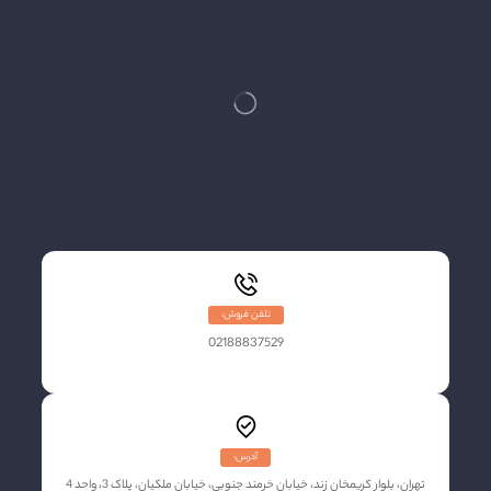
تلفن فروش:
02188837529
آدرس:
تهران، بلوار کریمخان زند، خیابان خرمند جنوبی، خیابان ملکیان، پلاک 3، واحد 4