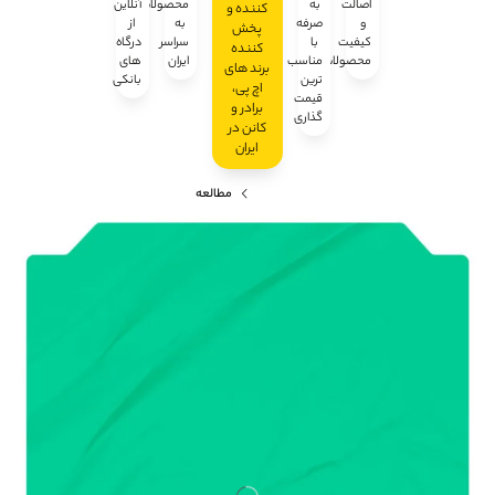
اصالت
به
محصولات
آنلاین
کننده و
و
صرفه
به
از
پخش‌
کیفیت
با
سراسر
درگاه
کننده
محصولات
مناسب
ایران
های
برند های
ترین
بانکی
اچ پی،
قیمت
برادر و
گذاری
کانن در
ایران
مطالعه