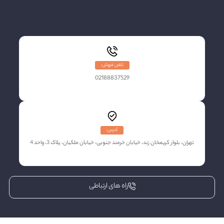
تلفن فروش:
02188837529
آدرس:
تهران، بلوار کریمخان زند، خیابان خرمند جنوبی، خیابان ملکیان، پلاک 3، واحد 4
راه های ارتباطی