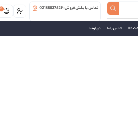
تماس با بخش فروش: 02188837529
0
ت کالا
تماس با ما
درباره ما
دسته بندی مقالات
آموزش و ترفند ها
درایور ها
راهنمای خرید
معرفی
مقالات