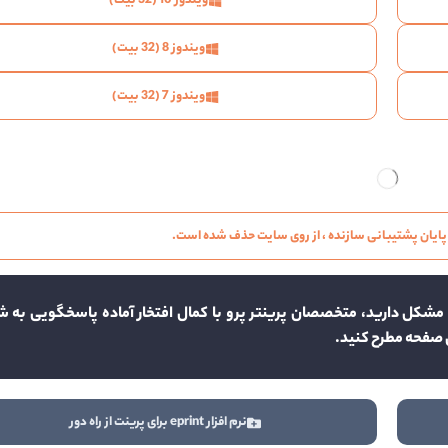
ویندوز 10 (32 بیت)
ویندوز 8 (32 بیت)
ویندوز 7 (32 بیت)
 پایان پشتیبانی سازنده ، از روی سایت حذف شده است.
گر در نصب و دانلود درایور پرینتر HP LaserJet Pro P1102 مشکل دارید، متخصصان پرینتر پرو با کمال افتخار آماده پاسخگویی
ن صفحه مطرح کنید.
نرم افزار eprint برای پرینت از راه دور