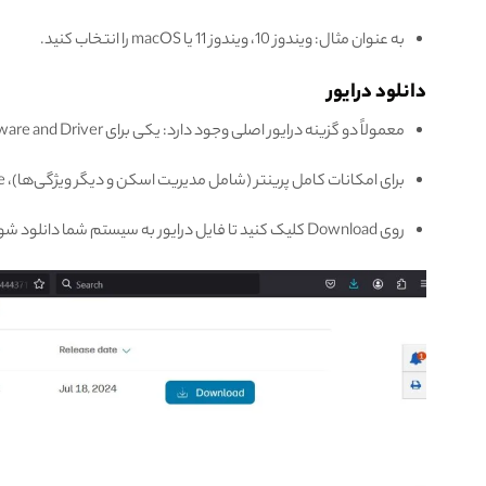
به عنوان مثال: ویندوز 10، ویندوز 11 یا macOS را انتخاب کنید.
دانلود درایور
معمولاً دو گزینه درایور اصلی وجود دارد: یکی برای Full Feature Software and Driver (درایور با امکانات کامل) و دیگری Basic Driver (درایور پایه).
برای امکانات کامل پرینتر (شامل مدیریت اسکن و دیگر ویژگی‌ها)، Full Feature Software را دانلود کنید.
روی Download کلیک کنید تا فایل درایور به سیستم شما دانلود شود.