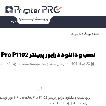
صفحه اصلی
محصولات
د
خانه
وبلاگ
درایور ها
نصب و دانلود درایور پرینتر HP LaserJet Pro P1102
20 مرداد, 1404
/
ارسال شده توسط
نویسنده سایت
/
11604
/
برای نصب و دانلود درایور پرینتر  P1102
می‌توانید مراحل زیر را دنبال کنید.