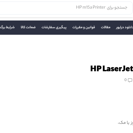
جستجو برای
HP m15a Printer
انلود درایور
مقالات
قوانین و مقررات
پیگیری سفارشات
ضمانت کالا
شرایط برگش
0
HP LaserJet Pro روی ویندوز یا مک،