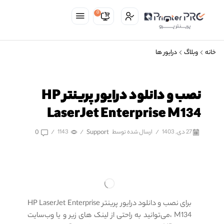
0
خانه
وبلاگ
درایور ها
نصب و دانلود درایور پرینتر HP
LaserJet Enterprise M134
27 دی, 1403
/
ارسال شده توسط
Support
/
1143
/
0
برای نصب و دانلود درایور پرینتر HP LaserJet Enterprise
M134
،
می‌توانید به راحتی از لینک های زیر و یا وب‌سایت