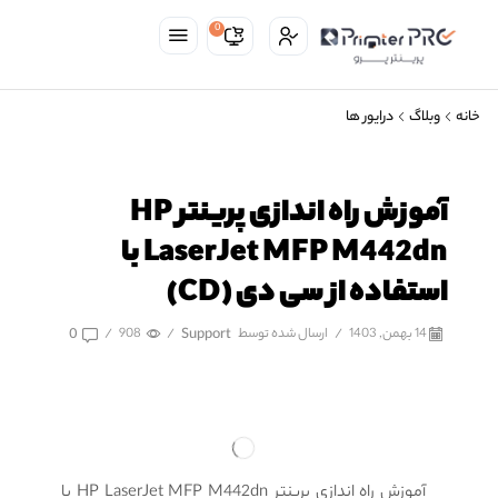
0
خانه
وبلاگ
درایور ها
آموزش راه اندازی پرینتر HP
LaserJet MFP M442dn با
استفاده از سی دی (CD)
14 بهمن, 1403
/
ارسال شده توسط
Support
/
908
/
0
آموزش راه اندازی پرینتر HP LaserJet MFP M442dn با