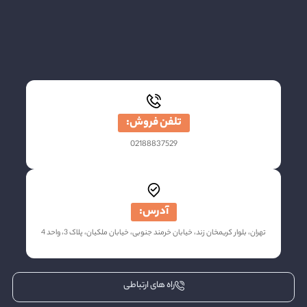
تلفن فروش:
02188837529
آدرس:
تهران، بلوار کریمخان زند، خیابان خرمند جنوبی، خیابان ملکیان، پلاک 3، واحد 4
راه های ارتباطی