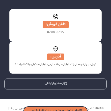
تلفن فروش:
02188837529
آدرس:
تهران، بلوار کریمخان زند، خیابان خرمند جنوبی، خیابان ملکیان، پلاک 3، واحد 4
راه های ارتباطی
© 2023 تمامی حقوق مادی و معنوی این وب سایت برای شرکت رایانه نصر کسری می باشد |
برای انتخاب هوشمند پرینتر کلیک کنید