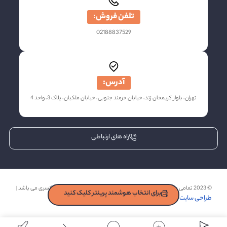
تلفن فروش:
02188837529
آدرس:
تهران، بلوار کریمخان زند، خیابان خرمند جنوبی، خیابان ملکیان، پلاک 3، واحد 4
راه های ارتباطی
© 2023 تمامی حقوق مادی و معنوی این وب سایت برای شرکت رایانه نصر کسری می باشد |
برای انتخاب هوشمند پرینتر کلیک کنید
طراحی سایت
تیم دال
: