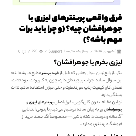
فرق واقعی پرینترهای لیزری با
جوهرافشان چیه؟ (و چرا باید برات
مهم باشه؟)
3 شهریور, 1404
/
ارسال شده توسط
Support
/
228
/
0
لیزری بخرم یا جوهرافشان؟
یکی از رایج‌ترین سوال‌هایی که قبل از
مطرح می‌شه اینه:
خرید پرینتر
این سوال ساده، جواب پیچیده‌ای داره، چون به کاربردت، بودجه‌ات،
فضای کار، کیفیت چاپ موردنظرت و حتی میزان استفاده ماهیانه‌ات
بستگی داره.
تو این مقاله، بدون کلی‌گویی، فرق اصلی
پرینترهای لیزری و
رو به زبان ساده توضیح می‌دیم تا بتونی انتخابی
جوهرافشان
آگاهانه و درست داشته باشی — مخصوصاً اگه قصد خرید از
فروشگاه پرینترپرو داری.