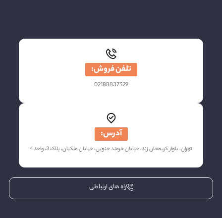
تلفن فروش:
02188837529
آدرس:
تهران، بلوار کریمخان زند، خیابان خرمند جنوبی، خیابان ملکیان، پلاک 3، واحد 4
راه های ارتباطی