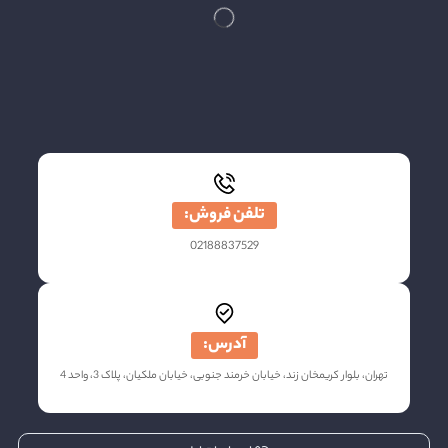
تلفن فروش:
02188837529
آدرس:
تهران، بلوار کریمخان زند، خیابان خرمند جنوبی، خیابان ملکیان، پلاک 3، واحد 4