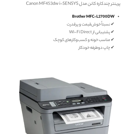
پرینتر چندکاره کانن مدل Canon MF453dw i-SENSYS
Brother MFC-L2700DW
✔ نسبتاً خوش‌قیمت و پرقدرت
✔ پشتیبانی از Wi-Fi Direct
✔ مناسب خونه و کسب‌وکارهای کوچک
✔ چاپ دوطرفه خودکار