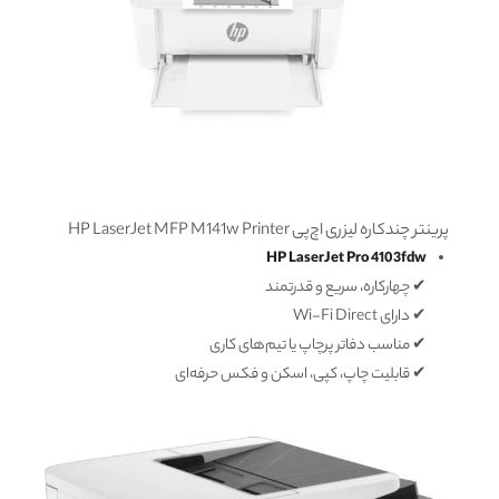
پرینتر چندکاره لیزری اچ‌پی HP LaserJet MFP M141w Printer
HP LaserJet Pro 4103fdw
✔ چهارکاره، سریع و قدرتمند
✔ دارای Wi-Fi Direct
✔ مناسب دفاتر پرچاپ یا تیم‌های کاری
✔ قابلیت چاپ، کپی، اسکن و فکس حرفه‌ای