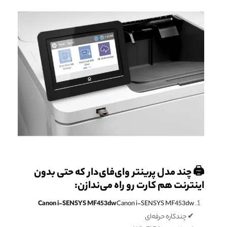
🖨️ چند مدل پرینتر وای‌فای‌دار که حتی بدون
اینترنت هم کارت رو راه می‌ندازن:
Canon i-SENSYS MF453dw
Canon i-SENSYS MF453dw
✔ چندکاره حرفه‌ای