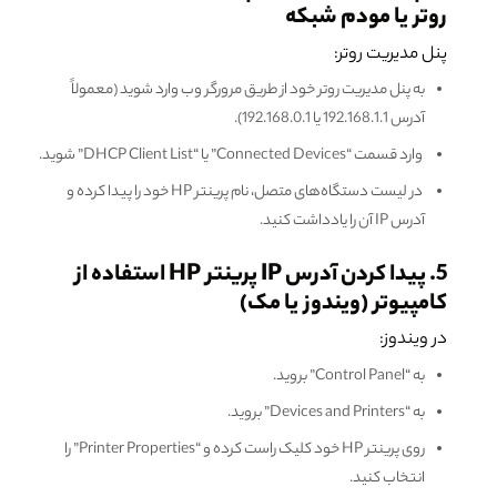
روتر یا مودم شبکه
پنل مدیریت روتر:
به پنل مدیریت روتر خود از طریق مرورگر وب وارد شوید (معمولاً
آدرس 192.168.1.1 یا 192.168.0.1).
وارد قسمت “Connected Devices” یا “DHCP Client List” شوید.
در لیست دستگاه‌های متصل، نام پرینتر HP خود را پیدا کرده و
آدرس IP آن را یادداشت کنید.
5. پیدا کردن آدرس IP پرینتر HP استفاده از
کامپیوتر (ویندوز یا مک)
در ویندوز:
به “Control Panel” بروید.
به “Devices and Printers” بروید.
روی پرینتر HP خود کلیک راست کرده و “Printer Properties” را
انتخاب کنید.