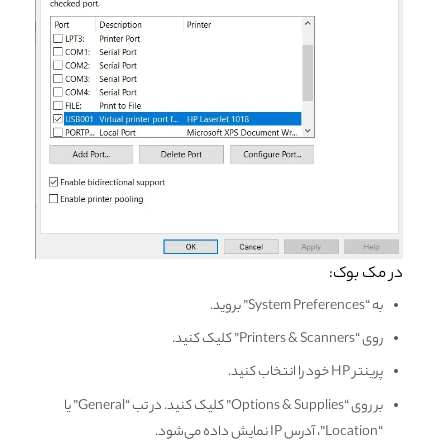
در مک بوک:
به “System Preferences” بروید.
روی “Printers & Scanners” کلیک کنید.
پرینتر HP خود را انتخاب کنید.
بر روی “Options & Supplies” کلیک کنید. در تب “General” یا
“Location”، آدرس IP نمایش داده می‌شود.